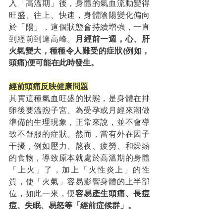
入「高溫期」後，身體的氣血流動變得
旺盛、往上、快速，身體陰陽變化偏向
於「陽」，這個狀態會持續增強，一直
到經前到達高峰。
月經前一週，心、肝
火氣變大，種種令人難受的症狀(例如，
頭痛)便可能在此時發生。
經前頭痛反映健康問題
其實這種氣血旺盛的狀態，是身體在排
卵後要溫煦子宮、為受孕或月經來潮做
準備的生理現象，正常來說，並不會導
致不舒服的症狀。然而，當有外在因子
干擾，例如壓力、熬夜、疲勞、和燥熱
的食物，導致原本就處於高溫期的身體
「上火」了，加上「火性炎上」的性
質，使「火氣」容易影響身體的上半部
位，如此一來，便
容易產生頭痛、長痘
痘、失眠、易怒等「經前症候群」。