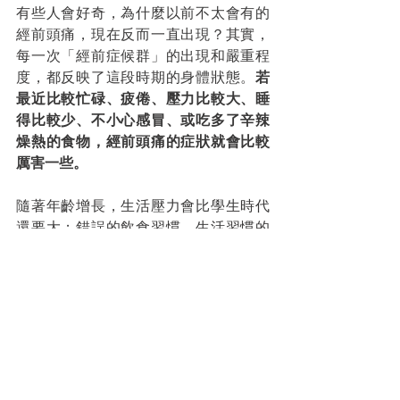
有些人會好奇，為什麼以前不太會有的
經前頭痛，現在反而一直出現？其實，
每一次「經前症候群」的出現和嚴重程
度，都反映了這段時期的身體狀態。
若
最近比較忙碌、疲倦、壓力比較大、睡
得比較少、不小心感冒、或吃多了辛辣
燥熱的食物，經前頭痛的症狀就會比較
厲害一些。
隨著年齡增長，生活壓力會比學生時代
還要大；錯誤的飲食習慣、生活習慣的
延續時間也比較久，並因此加深了體質
的偏異；此外，身體的恢復能力也會隨
著年紀增長而逐漸下降。若平時沒有將
身體照顧好，就可能讓原本沒有、或很
輕微的經前頭痛變得厲害，甚至在非經
前的時候就會頭痛！