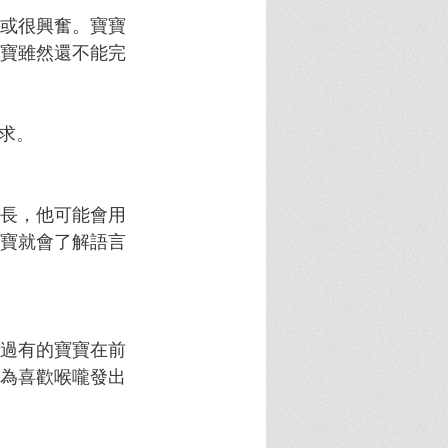
或很興奮。寶寶
寶雖然還不能完
求。
長，他可能會用
寶就會了解語言
過有的寶寶在前
為喜歡喉嚨發出