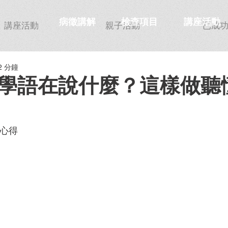
病徵講解
檢查項目
講座活動
講座活動
親子活動
已成
2 分鐘
學語在說什麼？這樣做聽
兒心得