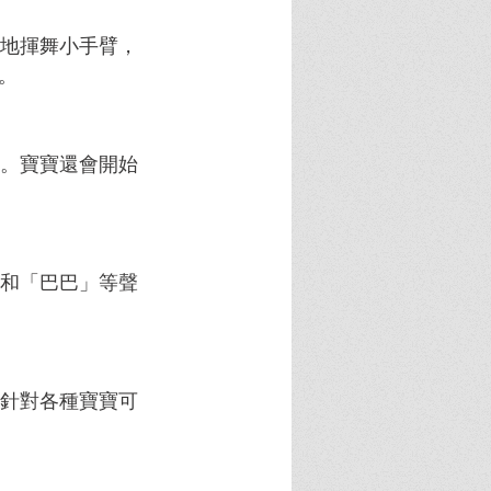
地揮舞小手臂，
。
。寶寶還會開始
和「巴巴」等聲
針對各種寶寶可