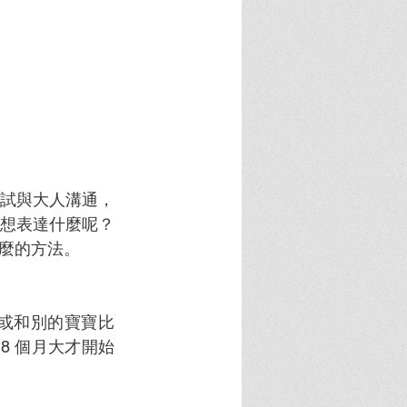
試與大人溝通，
想表達什麼呢？
麼的方法。
或和別的寶寶比
8 個月大才開始