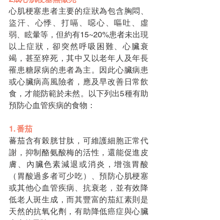
心肌梗塞患者主要的症狀為包含胸悶、
盜汗、心悸、打嗝、噁心、嘔吐、虛
弱、眩暈等，但約有15~20%患者未出現
以上症狀，卻突然呼吸困難、心臟衰
竭，甚至猝死，其中又以老年人及年長
罹患糖尿病的患者為主。因此心臟病患
或心臟病高風險者，應及早改善日常飲
食，才能防範於未然。以下列出5種有助
預防心血管疾病的食物：
1. 番茄
蕃茄含有榖胱甘肽，可維護細胞正常代
謝，抑制酪氨酸梅的活性，還能促進皮
膚、內臟色素減退或消炎，增強胃酸
（胃酸過多者可少吃）、預防心肌梗塞
或其他心血管疾病、抗衰老，並有效降
低老人斑生成，而其豐富的茄紅素則是
天然的抗氧化劑，有助降低癌症與心臟