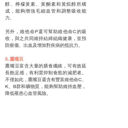
醇、檸檬黃素、黃酮素和黃烷醇所構
成，能夠增強毛細血管和調整吸收能
力。
另外，維他命P還可幫助維他命C的吸
收，與之共同維持結締組織健康，並預
防瘀傷、出血及增加對疾病的抵抗力。
5. 鷹嘴豆
鷹嘴豆富含大量的膳食纖維，可有效延
長飽足感，有利需抑制食慾的減肥者。
不僅如此，鷹嘴豆還含有豐富維他命C、
K、B群和礦物質，能夠幫助維持血壓，
降低罹患心血管風險。
查看全部