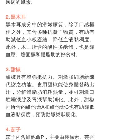
疾病的風險。
2. 黑木耳
黑木耳成分中的滑嫩膠質，除了口感極
佳之外，其含多種抗凝血物質，有助有
助減低血小板凝結，降低血液黏稠度。
此外，木耳所含的酸性多醣體，也是降
血壓、膽固醇和體脂肪的好食材。
3. 甜椒
甜椒具有增強抵抗力、刺激腦細胞新陳
代謝之功能。食用甜椒能使身體發熱出
汗，分解體脂肪消耗熱量，並可刺激口
腔唾液腺及胃液幫助消化。此外，甜椒
裡所含的維他命A和維他命C也有助降低
血液黏稠度，預防動脈粥狀硬化。
4. 茄子
茄子內含維他命P，主要由檸檬素、芸香