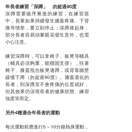
年長者練習「深蹲」　勿超過90度
深蹲需要循序漸進的練習，在練習當
中，長輩如果持續發生膝蓋疼痛、下背
痛等情形，要立刻停止；深蹲後起身，
部分長者容易頭暈眼花發生意外，也需
小心注意。
練習深蹲時，可以拿椅子、板凳等輔具
（輔具必須夠重，能穩固支撐），扶著
椅子、膝蓋抵住板凳邊蹲，或背靠牆壁
緩慢下蹲（勿超過90度）。膝蓋退化的
長者，則深蹲至不會疼痛的位置就好，
但其效果仍須視長者的健康狀態、練習
強度等而定。
另外4種適合年長者的運動
每次運動前應進行5～10分鐘熱身運動，