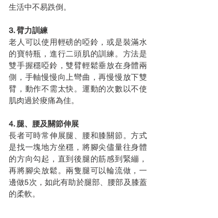
生活中不易跌倒。
3. 臂力訓練
老人可以使用輕磅的啞鈴，或是裝滿水
的寶特瓶，進行二頭肌的訓練。方法是
雙手握穩啞鈴，雙臂輕鬆垂放在身體兩
側，手軸慢慢向上彎曲，再慢慢放下雙
臂，動作不需太快。運動的次數以不使
肌肉過於痠痛為佳。
4. 腿、腰及關節伸展
長者可時常伸展腿、腰和膝關節。方式
是找一塊地方坐穩，將腳尖儘量往身體
的方向勾起，直到後腿的筋感到緊繃，
再將腳尖放鬆。兩隻腿可以輪流做，一
邊做5次，如此有助於腿部、腰部及膝蓋
的柔軟。