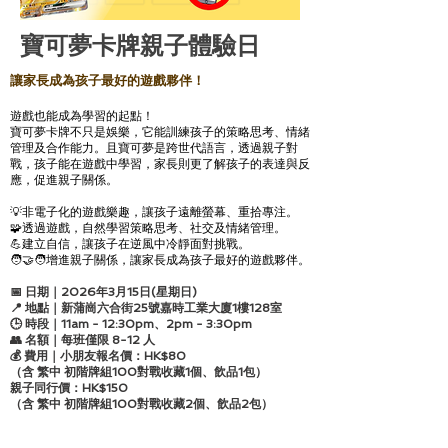
寶可夢卡牌親子體驗日
讓家長成為孩子最好的遊戲夥伴！
遊戲也能成為學習的起點！
寶可夢卡牌不只是娛樂，它能訓練孩子的策略思考、情緒
管理及合作能力。且寶可夢是跨世代語言，透過親子對
戰，孩子能在遊戲中學習，家長則更了解孩子的表達與反
應，促進親子關係。
💡非電子化的遊戲樂趣，讓孩子遠離螢幕、重拾專注。
🧩透過遊戲，自然學習策略思考、社交及情緒管理。
💪建立自信，讓孩子在逆風中冷靜面對挑戰。
🧑‍🤝‍🧑增進親子關係，讓家長成為孩子最好的遊戲夥伴。
📅 日期｜2026年3月15日(星期日)
📍 地點｜新蒲崗六合街25號嘉時工業大廈1樓128室
🕒 時段｜11am - 12:30pm、2pm - 3:30pm
👥 名額｜每班僅限 8-12 人
💰 費用｜小朋友報名價：HK$80
（含 繁中 初階牌組100對戰收藏1個、飲品1包）
親子同行價：HK$150
（含 繁中 初階牌組100對戰收藏2個、飲品2包）