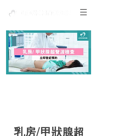
乳房/甲狀腺超