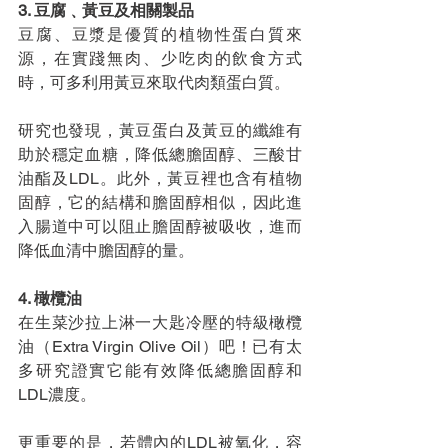
3. 豆腐﹑黃豆及相關製品
豆腐、豆漿是優質的植物性蛋白質來
源，在實踐無肉、少吃肉的飲食方式
時，可多利用黃豆來取代肉類蛋白質。
研究也發現，黃豆蛋白及黃豆的纖維有
助於穩定血糖，降低總膽固醇、三酸甘
油酯及LDL。此外，黃豆裡也含有植物
固醇，它的結構和膽固醇相似，因此進
入腸道中可以阻止膽固醇被吸收，進而
降低血清中膽固醇的量。
4. 橄欖油
在生菜沙拉上淋一大匙冷壓的特級橄欖
油（Extra Virgin Olive Oil）吧！已有太
多研究證實它能有效降低總膽固醇和
LDL濃度。
更重要的是，若體內的LDL被氧化，容