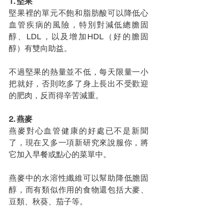
1. 堅果
堅果裡的單元不飽和脂肪酸可以降低心
血管疾病的風險，特別對減低總膽固
醇、LDL，以及增加HDL（好的膽固
醇）有雙向助益。
不過堅果的熱量並不低，每天限量一小
把就好，否則吃多了身上長出不受歡迎
的肥肉，反而得辛苦減重。
2. 燕麥
燕麥對心血管健康的好處已不是新聞
了，現在又多一項新研究來說服你，將
它加入早餐或點心的菜單中。
燕麥中的水溶性纖維可以幫助降低膽固
醇，而有類似作用的食物還包括大麥、
豆類、秋葵、茄子等。