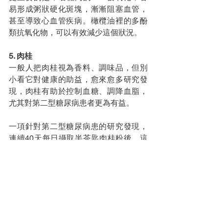
易形成粥狀硬化斑塊，漸漸阻塞血管，
甚至導致心血管疾病。橄欖油裡的多酚
類抗氧化物，可以有效減少這個狀況。
5. 肉桂
一般人把肉桂視為香料、調味品，但別
小看它對健康的助益，愈來愈多研究發
現，肉桂有助於控制血糖、調降血脂，
尤其對第二型糖尿病患者更為有益。
一項針對第二型糖尿病患的研究發現，
連續40天每日攝取半茶匙肉桂粉後，這
些人的飯後血糖下降18～29％，三酸甘
油酯降低了23～30％，而LDL也降低了7
～27％。
6. 茶
每天喝2～5杯茶，尤其是綠茶，有助於