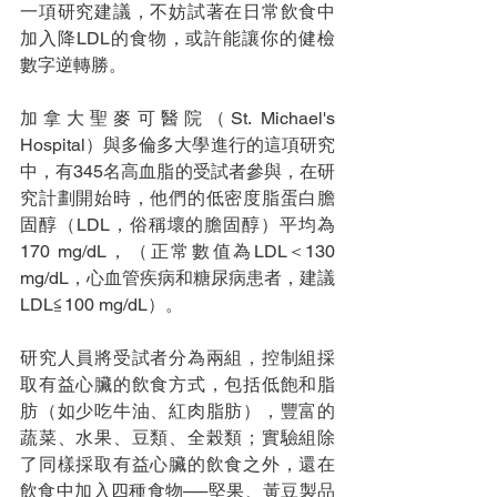
一項研究建議，不妨試著在日常飲食中
加入降LDL的食物，或許能讓你的健檢
數字逆轉勝。
加拿大聖麥可醫院（St. Michael's 
Hospital）與多倫多大學進行的這項研究
中，有345名高血脂的受試者參與，在研
究計劃開始時，他們的低密度脂蛋白膽
固醇（LDL，俗稱壞的膽固醇）平均為
170 mg/dL，（正常數值為LDL＜130 
mg/dL，心血管疾病和糖尿病患者，建議
LDL≦100 mg/dL）。
研究人員將受試者分為兩組，控制組採
取有益心臟的飲食方式，包括低飽和脂
肪（如少吃牛油、紅肉脂肪），豐富的
蔬菜、水果、豆類、全榖類；實驗組除
了同樣採取有益心臟的飲食之外，還在
飲食中加入四種食物──堅果、黃豆製品