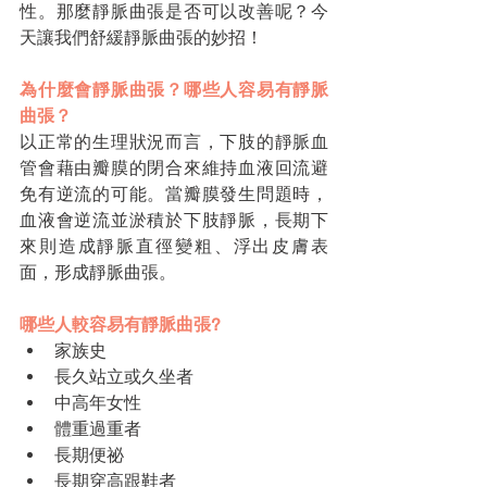
性。那麼靜脈曲張是否可以改善呢？今
天讓我們舒緩靜脈曲張的妙招！
為什麼會靜脈曲張？哪些人容易有靜脈
曲張？
以正常的生理狀況而言，下肢的靜脈血
管會藉由瓣膜的閉合來維持血液回流避
免有逆流的可能。當瓣膜發生問題時，
血液會逆流並淤積於下肢靜脈，長期下
來則造成靜脈直徑變粗、浮出皮膚表
面，形成靜脈曲張。
哪些人較容易有靜脈曲張?
家族史
長久站立或久坐者
中高年女性
體重過重者
長期便祕
長期穿高跟鞋者