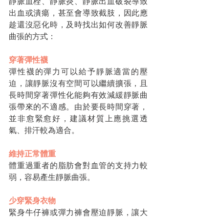
靜脈血栓、靜脈炎、靜脈出血破裂導致
出血或潰瘍，甚至會導致截肢，因此應
趁還沒惡化時，及時找出如何改善靜脈
曲張的方式：
穿著彈性襪
彈性襪的彈力可以給予靜脈適當的壓
迫，讓靜脈沒有空間可以繼續擴張，且
長時間穿著彈性化能夠有效減緩靜脈曲
張帶來的不適感。由於要長時間穿著，
並非愈緊愈好，建議材質上應挑選透
氣、排汗較為適合。
維持正常體重
體重過重者的脂肪會對血管的支持力較
弱，容易產生靜脈曲張。
少穿緊身衣物
緊身牛仔褲或彈力褲會壓迫靜脈，讓大