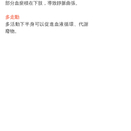
部分血瘀積在下肢，導致靜脈曲張。
多走動
多活動下半身可以促進血液循環、代謝
廢物。
腿部按摩
擦乳液時可以順便幫腿部按摩，減少水
腫，按摩也能促進血管及其周圍的淋
巴，有助於減緩痠痛。
查看全部
最新文章