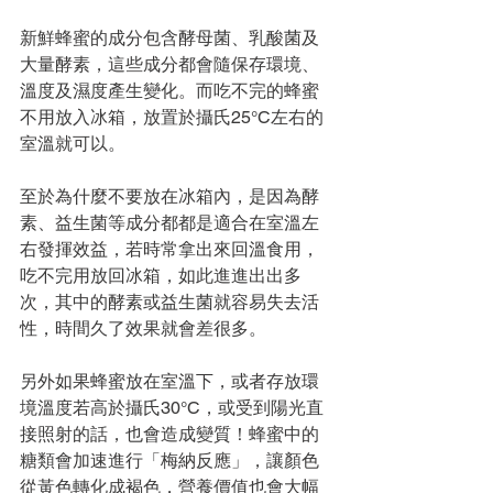
新鮮蜂蜜的成分包含酵母菌、乳酸菌及
大量酵素，這些成分都會隨保存環境、
溫度及濕度產生變化。而吃不完的蜂蜜
不用放入冰箱，放置於攝氏25°C左右的
室溫就可以。
至於為什麼不要放在冰箱內，是因為酵
素、益生菌等成分都都是適合在室溫左
右發揮效益，若時常拿出來回溫食用，
吃不完用放回冰箱，如此進進出出多
次，其中的酵素或益生菌就容易失去活
性，時間久了效果就會差很多。
另外如果蜂蜜放在室溫下，或者存放環
境溫度若高於攝氏30°C，或受到陽光直
接照射的話，也會造成變質！蜂蜜中的
糖類會加速進行「梅納反應」，讓顏色
從黃色轉化成褐色，營養價值也會大幅