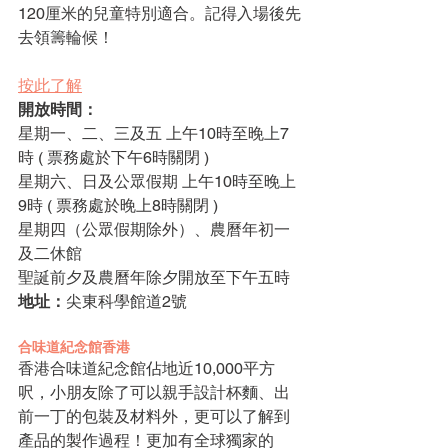
120厘米的兒童特別適合。記得入場後先
去領籌輪候！
按此了解
開放時間：
星期一、二、三及五 上午10時至晚上7
時 ( 票務處於下午6時關閉 )
星期六、日及公眾假期 上午10時至晚上
9時 ( 票務處於晚上8時關閉 )
星期四（公眾假期除外）、農曆年初一
及二休館
聖誕前夕及農曆年除夕開放至下午五時
地址：
尖東科學館道2號
合味道紀念館香港
香港合味道紀念館佔地近10,000平方
呎，小朋友除了可以親手設計杯麵、出
前一丁的包裝及材料外，更可以了解到
產品的製作過程！更加有全球獨家的