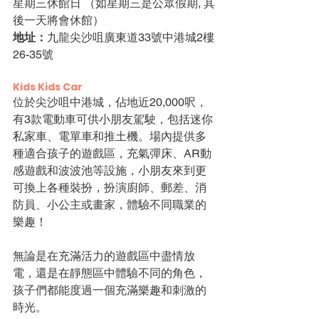
星期三休館日 （如星期三是公眾假期, 其
後一天將會休館）
地址：
九龍尖沙咀廣東道33號中港城2樓
26-35號
Kids Kids Car
位於尖沙咀中港城，佔地近20,000呎，
有3款電動車可供小朋友駕駛，包括迷你
私家車、電單車和推土機。場內提供多
種適合孩子的遊戲區，充氣彈床、AR動
感遊戲和波波池等設施，小朋友來到更
可換上各種裝扮，扮演廚師、郵差、消
防員、小公主或畫家，體驗不同職業的
樂趣！
無論是在充滿活力的遊戲區中盡情放
電，還是在靜態區中體驗不同的角色，
孩子們都能度過一個充滿樂趣和刺激的
時光。