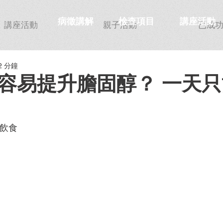
病徵講解
檢查項目
講座活動
講座活動
親子活動
已成
2 分鐘
容易提升膽固醇？ 一天
康飲食