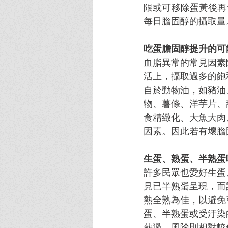
限或可移除蛋黃後再食
每日膽固醇的攝取量
吃蛋膽固醇提升的可
血脂異常的常見因素
活上，攝取過多的飽
自於動物油，如豬油
物、薯條、洋芋片、
食精緻化、大魚大肉
因素。因此若有壞膽
生蛋、熟蛋、半熟蛋
許多民眾也愛好生蛋
見已半熟蛋呈現，而
熱全熟為佳，以避免
蛋、半熟蛋或受汙染
熱過，風險則相對較