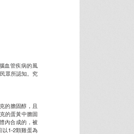
腦血管疾病的風
民眾所認知。究
毫克的膽固醇，且
0克的蛋黃中膽固
由體內合成的，被
以1-2顆雞蛋為