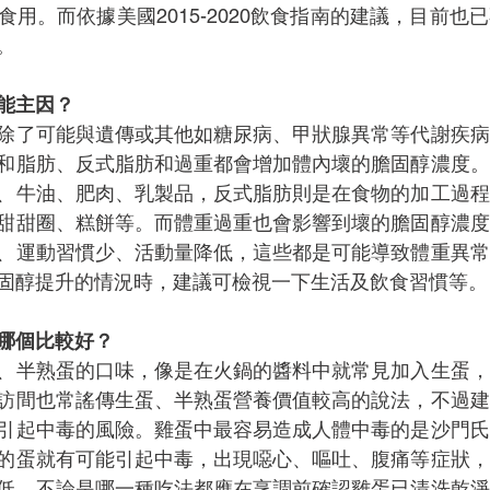
用。而依據美國2015-2020飲食指南的建議，目前也
。
能主因？
除了可能與遺傳或其他如糖尿病、甲狀腺異常等代謝疾病
和脂肪、反式脂肪和過重都會增加體內壞的膽固醇濃度。
、牛油、肥肉、乳製品，反式脂肪則是在食物的加工過程
甜甜圈、糕餅等。而體重過重也會影響到壞的膽固醇濃度
、運動習慣少、活動量降低，這些都是可能導致體重異常
固醇提升的情況時，建議可檢視一下生活及飲食習慣等。
哪個比較好？
、半熟蛋的口味，像是在火鍋的醬料中就常見加入生蛋，
訪間也常謠傳生蛋、半熟蛋營養價值較高的說法，不過建
引起中毒的風險。雞蛋中最容易造成人體中毒的是沙門氏
的蛋就有可能引起中毒，出現噁心、嘔吐、腹痛等症狀，
低，不論是哪一種吃法都應在烹調前確認雞蛋已清洗乾淨