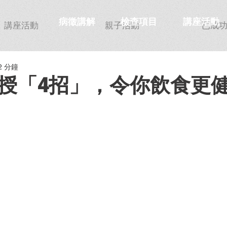
病徵講解
檢查項目
講座活動
講座活動
親子活動
已成
2 分鐘
授「4招」，令你飲食更