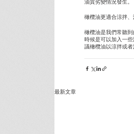
油質劣變情況發生。
橄欖油更適合涼拌、
橄欖油是我們常聽到
時候是可以加入一些
議橄欖油以涼拌或者
最新文章