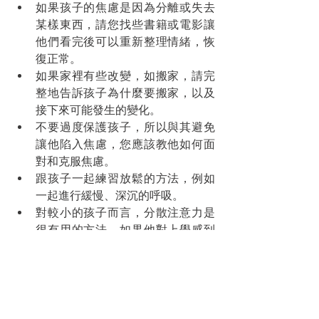
如果孩子的焦慮是因為分離或失去
某樣東西，請您找些書籍或電影讓
他們看完後可以重新整理情緒，恢
復正常。
如果家裡有些改變，如搬家，請完
整地告訴孩子為什麼要搬家，以及
接下來可能發生的變化。
不要過度保護孩子，所以與其避免
讓他陷入焦慮，您應該教他如何面
對和克服焦慮。
跟孩子一起練習放鬆的方法，例如
一起進行緩慢、深沉的呼吸。
對較小的孩子而言，分散注意力是
很有用的方法，如果他對上學感到
焦慮，不妨在路上讓他玩玩具，以
分散他的注意力。
讓孩子寫下令他感到焦慮的事物，
並把這些字條集中在盒子裡，然後
可以每天睡覺前，或1星期1次，陪