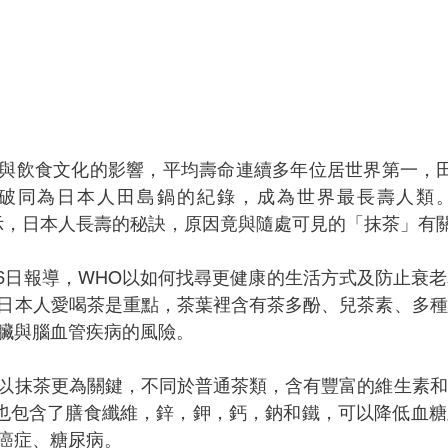
與飲食文化的影響，平均壽命連續多年位居世界第一，田
1天打破同為日本人田島鍋的紀錄，成為世界最長壽人類
示，日本人長壽的秘訣，原因竟與隨處可見的「抹茶」有
ress 26日報導，WHO以如何找尋更健康的生活方式及防止
日本人愛喝茶是重點，茶葉裡含有茶多酚、兒茶素、多種
臟與腦血管疾病的風險。
以抹茶更為關鍵，不同於普通茶類，含有豐富的維生素和
，也包含了膳食纖維，鋅，鉀，鈣，鈉和鐵，可以降低血
癌症、糖尿病。