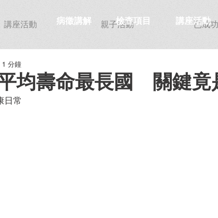
病徵講解
檢查項目
講座活動
講座活動
親子活動
已成
1 分鐘
平均壽命最長國 關鍵竟
健康日常