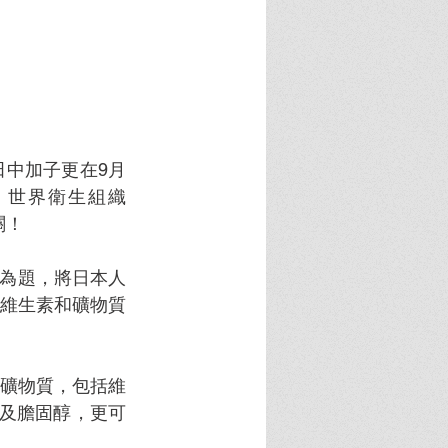
中加子更在9月
。世界衛生組織
關！
衰老為題，將日本人
維生素和礦物質
礦物質，包括維
糖及膽固醇，更可