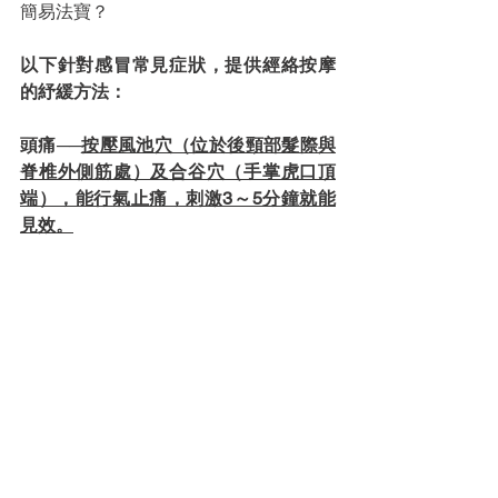
簡易法寶？
以下針對感冒常見症狀，提供經絡按摩
的紓緩方法：
頭痛──
按壓風池穴（位於後頸部髮際與
脊椎外側筋處）及合谷穴（手掌虎口頂
端），能行氣止痛，刺激3～5分鐘就能
見效。