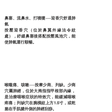
鼻塞、流鼻水、打噴嚏──迎香穴舒通肺
氣
按壓迎香穴（位於鼻翼外緣法令紋
處），紓緩鼻塞後搭配按壓風池穴，能
使肺氣運行順暢。
喉嚨痛、咳嗽──按摩少商、列缺。少商
穴屬肺經，位於大拇指指甲根部內緣，
是治療咽喉症狀的特效穴，能緩減咽喉
疼痛；列缺穴在腕橫紋上方1.5寸，或乾
脆在手肌腱外側的肺經刮痧。