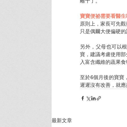
離十了。
寶寶便祕需要看醫生
原則上，家長可先觀
只是偶爾大便偏硬的
另外，父母也可以
寶，建議考慮使用部
入富含纖維的蔬果食
至於6個月後的寶寶
遲遲沒有改善，就應
最新文章