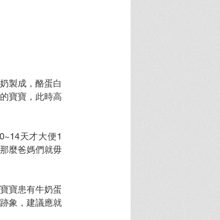
奶製成，酪蛋白
的寶寶，此時高
~14天才大便1
那麼爸媽們就毋
寶寶患有牛奶蛋
跡象，建議應就