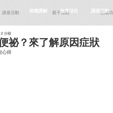
病徵講解
檢查項目
講座活動
講座活動
親子活動
已成
2 分鐘
便祕？來了解原因症狀
育兒心得