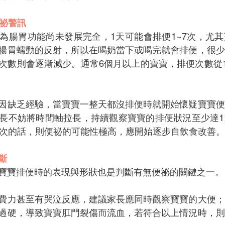
便祕警訊
為腸胃功能尚未發展完全，1天可能會排便1~7次，尤
腸胃蠕動的反射，所以在喝奶當下或喝完就會排便，很少
次數則會逐漸減少。通常6個月以上的寶寶，排便次數從1
因缺乏經驗，當寶寶一整天都沒排便時就開始懷疑寶寶便
長不妨將時間軸拉長，持續觀察寶寶的排便狀況至少達1
2次的話，則便祕的可能性極高，應開始逐步自飲食改善。
斷
寶寶排便時的表現與形狀也是判斷有無便祕的關鍵之一。
費力甚至有哭泣反應，建議家長應同時觀察寶寶的大便；
過硬，導致寶寶肛門裂傷而流血，若符合以上情況時，則