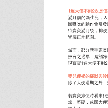
1週大便不到2次是
滿月前的新生兒，因
因吸吮的動作會引發
待寶寶滿月後，排便
皆屬正常範圍。
然而，部分新手家長
嫌言之過早，建議家
現寶寶1週大便不到
嬰兒便祕的症狀與診
除了大便週期之外，
若寶寶排便時看來很
燥、堅硬，或因大便