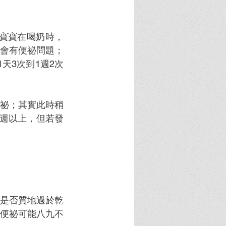
其寶寶在喝奶時，
會有便祕問題；
天3次到1週2次
祕；其實此時稍
週以上，但若發
是否質地過於乾
便祕可能八九不