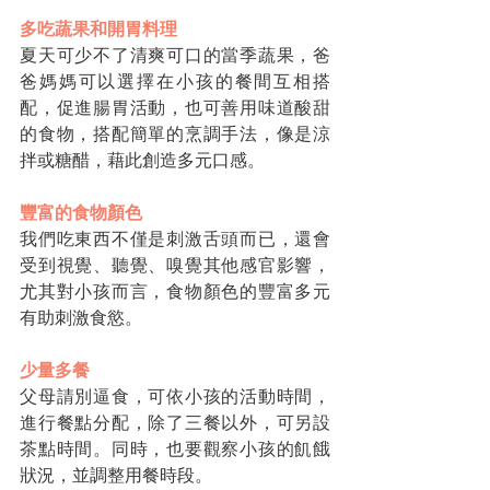
多吃蔬果和開胃料理
夏天可少不了清爽可口的當季蔬果，爸
爸媽媽可以選擇在小孩的餐間互相搭
配，促進腸胃活動，也可善用味道酸甜
的食物，搭配簡單的烹調手法，像是涼
拌或糖醋，藉此創造多元口感。
豐富的食物顏色
我們吃東西不僅是刺激舌頭而已，還會
受到視覺、聽覺、嗅覺其他感官影響，
尤其對小孩而言，食物顏色的豐富多元
有助刺激食慾。
少量多餐
父母請別逼食，可依小孩的活動時間，
進行餐點分配，除了三餐以外，可另設
茶點時間。同時，也要觀察小孩的飢餓
狀況，並調整用餐時段。