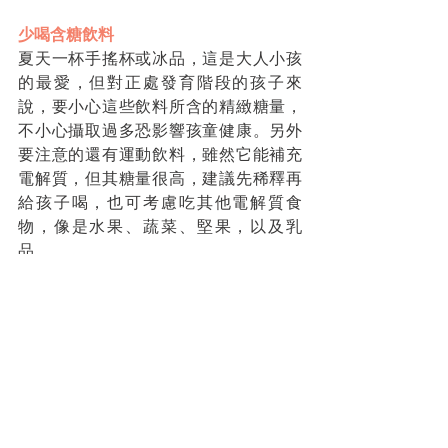
少喝含糖飲料
夏天一杯手搖杯或冰品，這是大人小孩
的最愛，但對正處發育階段的孩子來
說，要小心這些飲料所含的精緻糖量，
不小心攝取過多恐影響孩童健康。另外
要注意的還有運動飲料，雖然它能補充
電解質，但其糖量很高，建議先稀釋再
給孩子喝，也可考慮吃其他電解質食
物，像是水果、蔬菜、堅果，以及乳
品。
舒適用餐環境
飲食品質不單只關乎食物營養，用餐環
境也會影響食慾。父母可以設計一個舒
適餐桌氛圍，並陪同孩子一起吃飯，能
幫助他們有更好的食慾。