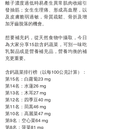
離子濃度過低時易產生異常肌肉收縮引
發抽筋；女生生理痛、形成高血壓，以
及皮膚脆弱過敏，骨質疏鬆、骨折及增
加牙齒脫落的機會。
想要補充鈣，從天然食物中攝取，今日
為大家分享15款含鈣蔬菜，可別一味吃
乳製品或是營養補充品，營養均衡的補
充更重要。
含鈣蔬菜排行榜（以每100公克計算）：
第15名：白蘿蔔23 mg
第14名：水蓮26 mg
第13名：木耳27 mg
第12名：四季豆40 mg
第11名：茼蒿46 mg
第10名：高麗菜47 mg
第9名：空心菜64 mg
第8名：菠菜81 mg