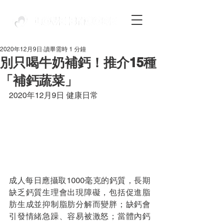
2020年12月9日
讀畢需時 1 分鐘
別只喝牛奶補鈣！推介15種
「補鈣蔬菜」
2020年12月9日 健康日常
成人每日應攝取1000毫克的鈣質，長期
缺乏鈣質生理會出現障礙，包括促進脂
肪生成並抑制脂肪分解而變胖；缺鈣會
引發情緒急躁、容易被激怒；當體內鈣