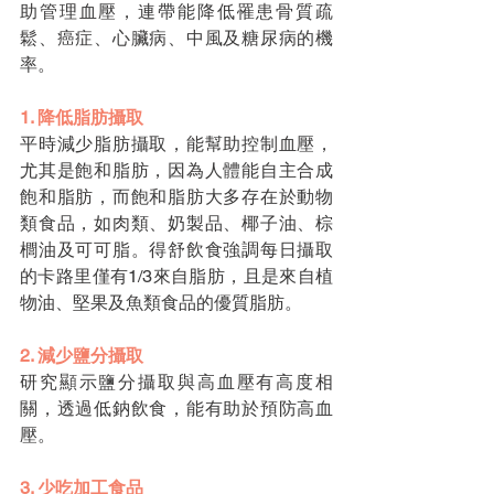
助管理血壓，連帶能降低罹患骨質疏
鬆、癌症、心臟病、中風及糖尿病的機
率。
1. 降低脂肪攝取
平時減少脂肪攝取，能幫助控制血壓，
尤其是飽和脂肪，因為人體能自主合成
飽和脂肪，而飽和脂肪大多存在於動物
類食品，如肉類、奶製品、椰子油、棕
櫚油及可可脂。得舒飲食強調每日攝取
的卡路里僅有1/3來自脂肪，且是來自植
物油、堅果及魚類食品的優質脂肪。
2. 減少鹽分攝取
研究顯示鹽分攝取與高血壓有高度相
關，透過低鈉飲食，能有助於預防高血
壓。
3. 少吃加工食品