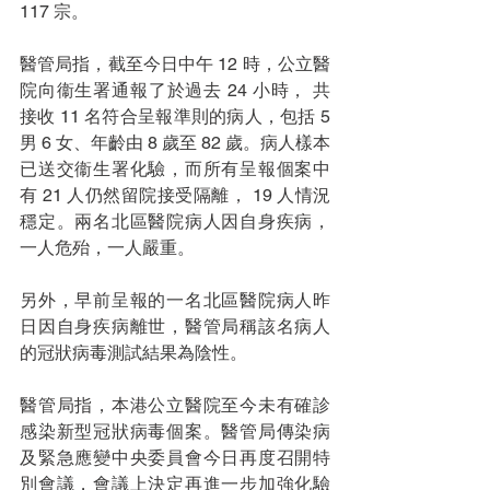
117 宗。
醫管局指，截至今日中午 12 時，公立醫
院向衞生署通報了於過去 24 小時， 共
接收 11 名符合呈報準則的病人，包括 5 
男 6 女、年齡由 8 歲至 82 歲。病人樣本
已送交衞生署化驗，而所有呈報個案中
有 21 人仍然留院接受隔離， 19 人情況
穩定。兩名北區醫院病人因自身疾病，
一人危殆，一人嚴重。
另外，早前呈報的一名北區醫院病人昨
日因自身疾病離世，醫管局稱該名病人
的冠狀病毒測試結果為陰性。
醫管局指，本港公立醫院至今未有確診
感染新型冠狀病毒個案。醫管局傳染病
及緊急應變中央委員會今日再度召開特
別會議，會議上決定再進一步加強化驗